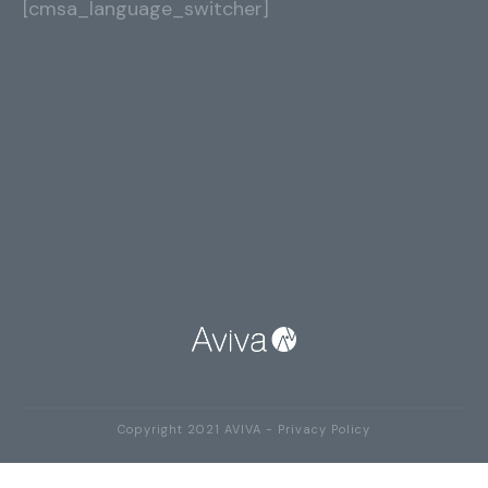
[cmsa_language_switcher]
Copyright 2021
AVIVA
-
Privacy Policy