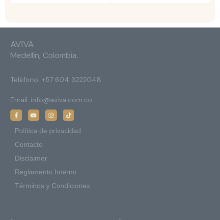
AVIVA
Medellín, Colombia.
Teléfono:
+57 604 3222048
Email:
info@aviva.com.co
Política de privacidad
Contacto
Disclaimer
Reglamento Interno
Términos y Condiciones