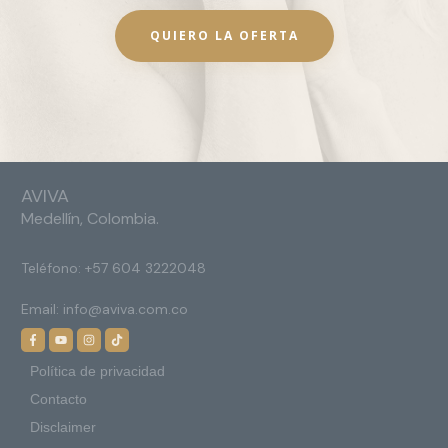
QUIERO LA OFERTA
AVIVA
Medellín, Colombia.
Teléfono:
+57 604 3222048
Email:
info@aviva.com.co
Política de privacidad
Contacto
Disclaimer