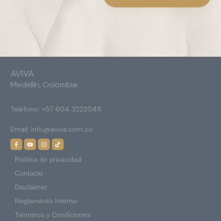
AVIVA
Medellín, Colombia.
Teléfono:
+57 604 3222048
Email:
info@aviva.com.co
Política de privacidad
Contacto
Disclaimer
Reglamento Interno
Términos y Condiciones