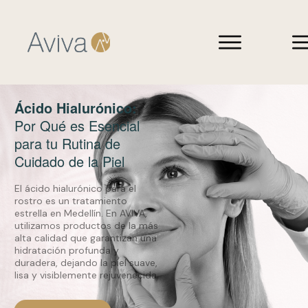
Ácido Hialurónico:
Por Qué es Esencial
para tu Rutina de
Cuidado de la Piel
El ácido hialurónico para el
rostro es un tratamiento
estrella en Medellín. En AVIVA,
utilizamos productos de la más
alta calidad que garantizan una
hidratación profunda y
duradera, dejando la piel suave,
lisa y visiblemente rejuvenecida.