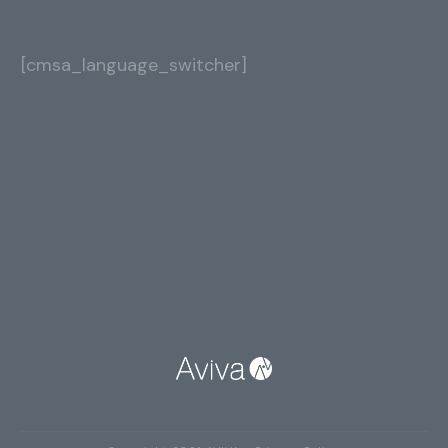
[cmsa_language_switcher]