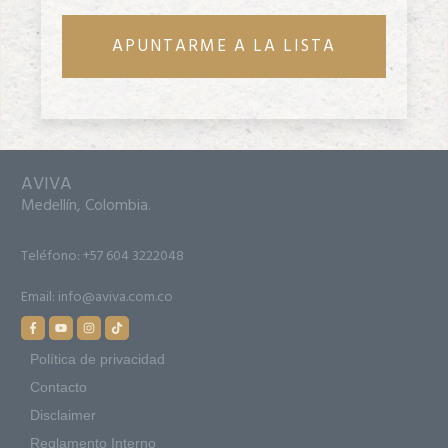
APUNTARME A LA LISTA
AVIVA
Medellín, Colombia.
Teléfono:
+57 604 3222048
Email:
info@aviva.com.co
Política de privacidad
Contacto
Disclaimer
Reglamento Interno